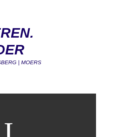
REN.
DER
SBERG | MOERS