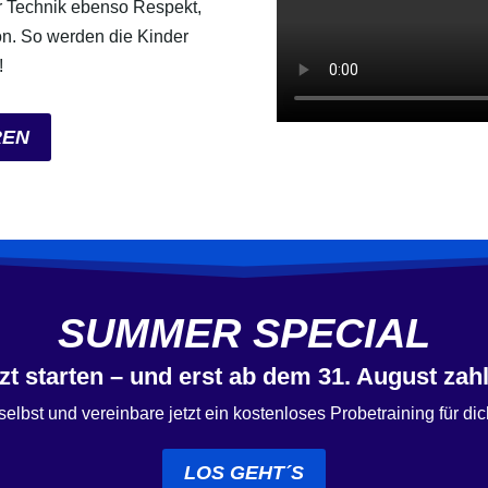
r Technik ebenso Respekt,
ion. So werden die Kinder
!
REN
SUMMER SPECIAL
zt starten – und erst ab dem 31. August zah
elbst und vereinbare jetzt ein kostenloses Probetraining für dic
LOS GEHT´S